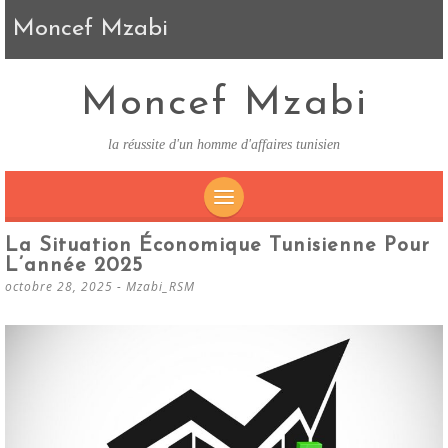
Moncef Mzabi
Moncef Mzabi
la réussite d'un homme d'affaires tunisien
SKIP
La Situation Économique Tunisienne Pour
TO
L’année 2025
CONTENT
octobre 28, 2025
-
Mzabi_RSM